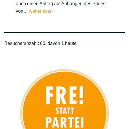
auch einen Antrag auf Abhängen des Bildes
Für
von…
weiterlesen
mehr
Schwung
im
Rathaus
Besucheranzahl: 60, davon 1 heute