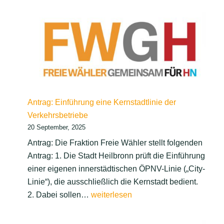
von
Vereinen
und
Verbänden
bei
der
Umsetzung
Antrag: Einführung eine Kernstadtlinie der
von
Verkehrsbetriebe
20 September, 2025
Antrag: Die Fraktion Freie Wähler stellt folgenden
Antrag: 1. Die Stadt Heilbronn prüft die Einführung
einer eigenen innerstädtischen ÖPNV-Linie („City-
Linie“), die ausschließlich die Kernstadt bedient.
Antrag:
2. Dabei sollen…
weiterlesen
Einführung
eine