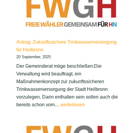
von
Plakaten
örtlicher
Vereine
auf
Antrag: Zukunftssichere Trinkwasserversorgung
städtischen
für Heilbronn
Parkplätzen
20 September, 2025
vor
Sporthallen
Der Gemeinderat möge beschließen:Die
Verwaltung wird beauftragt, ein
Maßnahmenkonzept zur zukunftssicheren
Trinkwasserversorgung der Stadt Heilbronn
vorzulegen. Darin enthalten sein sollen auch die
Antrag:
bereits schon vom…
weiterlesen
Zukunftssichere
Trinkwasserversorgung
für