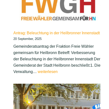
Heilbronn
Antrag: Beleuchtung in der Heilbronner Innenstadt
20 September, 2025
Gemeinderatsantrag der Fraktion Freie Wähler
gemeinsam für Heilbronn Betreff: Verbesserung
der Beleuchtung in der Heilbronner Innenstadt Der
Gemeinderat der Stadt Heilbronn beschließt:1. Die
Antrag:
Verwaltung…
weiterlesen
Beleuchtung
in
der
Heilbronner
Innenstadt