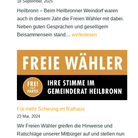
18 September, 2025
Heilbronn – Beim Heilbronner Weindorf waren
auch in diesem Jahr die Freien Wähler mit dabei.
Neben guten Gesprächen und geselligem
Freie
Beisammensein stand…
weiterlesen
Wähler
beim
Weindorf:
Bürgernähe
und
offene
Ohren
Für mehr Schwung im Rathaus
23 Mai, 2024
Wir Freien Wähler greifen die Hinweise und
Ratschläge unserer Mitbürger auf und stellen nun