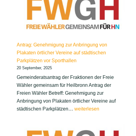
SPD,
Grünen,
Wähler/
meinsam
Heilbro
Antrag: Genehmigung zur Anbringung von
FDP:
Plakaten örtlicher Vereine auf städtischen
Einführ
Parkplätzen vor Sporthallen
und
20 September, 2025
Ausbau
von
Gemeinderatsantrag der Fraktionen der Freie
kostenf
Wähler gemeinsam für Heilbronn Antrag der
WLAN
Freien Wähler Betreff: Genehmigung zur
in
Anbringung von Plakaten örtlicher Vereine auf
Antrag:
Heilbro
städtischen Parkplätzen…
weiterlesen
Genehmigung
zur
Anbringung