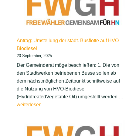
„Muscle
Beach“-
Anlagen
für
junge
Antrag: Umstellung der städt. Busflotte auf HVO
Menschen
Biodiesel
in
20 September, 2025
Heilbronn
Der Gemeinderat möge beschließen: 1. Die von
den Stadtwerken betriebenen Busse sollen ab
dem nächstmöglichen Zeitpunkt schrittweise auf
die Nutzung von HVO-Biodiesel
Antra
(HydrotreatedVegetable Oil) umgestellt werden.…
der
weiterlesen
städt.
Busfl
auf 
Biodi