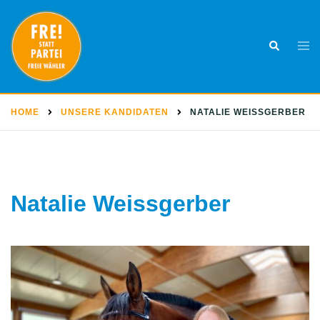
Skip
to
Togg
Search
content
men
HOME
UNSERE KANDIDATEN
NATALIE WEISSGERBER
Natalie Weissgerber