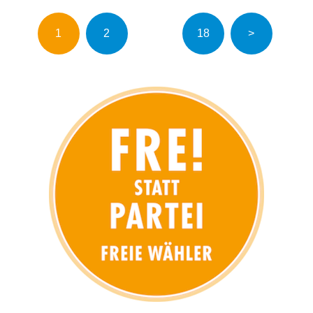
Seitennummerierung
1
2
…
18
>
der
Beiträge