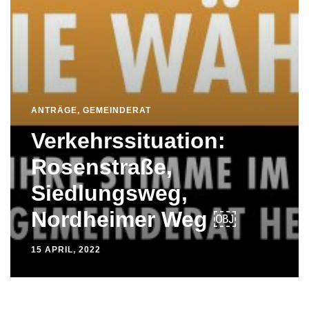
ANTRÄGE
,
GEMEINDERAT
Verkehrssituation:
Rosenstraße,
Siedlungsweg,
Nordheimer Weg ￼
15 APRIL, 2022