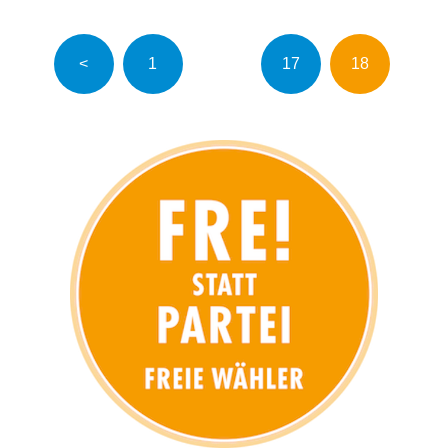
Seitennummerierung
<
1
…
17
18
der
Beiträge