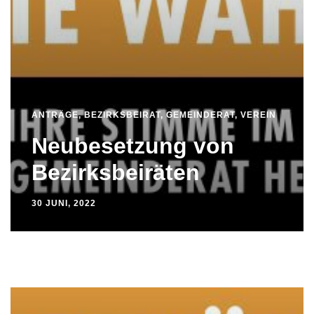
ANTRÄGE
,
BEZIRKSBEIRAT
,
GEMEINDERAT
,
VEREIN
Neubesetzung von
Bezirksbeiräten
30 JUNI, 2022