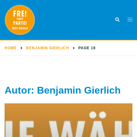
Skip
to
Togg
Search
content
men
HOME
BENJAMIN GIERLICH
PAGE 18
Autor:
Benjamin Gierlich