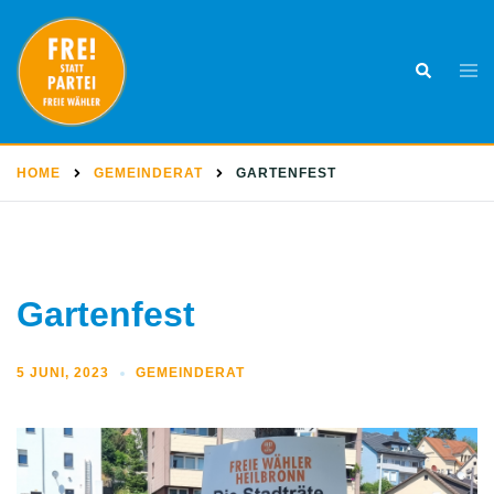
Skip
to
Togg
Search
content
men
HOME
GEMEINDERAT
GARTENFEST
Gartenfest
5 JUNI, 2023
GEMEINDERAT