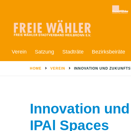
Skip
to
content
Verein
Satzung
Stadträte
Bezirksbeiräte
HOME
VEREIN
INNOVATION UND ZUKUNFTSV
Innovation und
IPAl Spaces