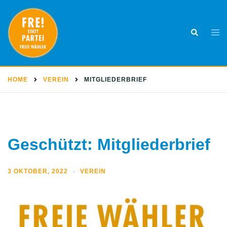
Skip
to
Togg
Search
content
men
HOME
VEREIN
MITGLIEDERBRIEF
Geschützt: Mitgliederbrief
3 OKTOBER, 2022
VEREIN