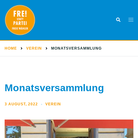
Skip
to
Togg
Search
content
men
HOME
VEREIN
MONATSVERSAMMLUNG
Monatsversammlung
3 AUGUST, 2022
VEREIN