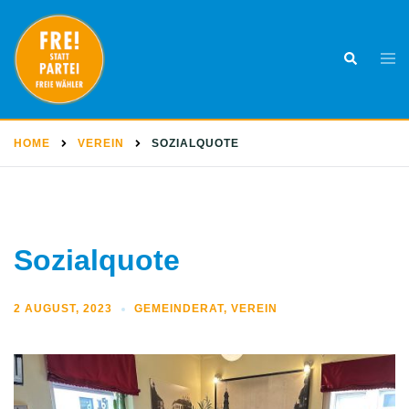
Skip
to
Togg
Search
content
men
HOME
VEREIN
SOZIALQUOTE
Sozialquote
2 AUGUST, 2023
GEMEINDERAT
,
VEREIN