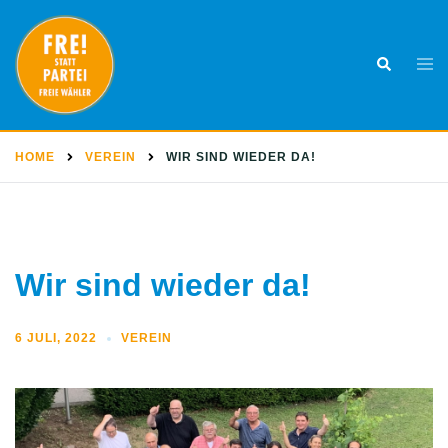
Skip
to
Togg
Search
content
men
HOME
VEREIN
WIR SIND WIEDER DA!
Wir sind wieder da!
6 JULI, 2022
VEREIN