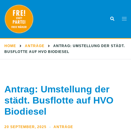
Skip
to
Togg
Search
content
men
HOME
ANTRÄGE
ANTRAG: UMSTELLUNG DER STÄDT.
BUSFLOTTE AUF HVO BIODIESEL
Antrag: Umstellung der
städt. Busflotte auf HVO
Biodiesel
20 SEPTEMBER, 2025
ANTRÄGE